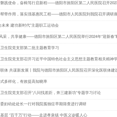
磐践使命，奋楫笃行启新程——德阳市旌阳区第二人民医院召开202
传帮带作用，落实强基惠民工程——德阳市人民医院到我院召开调研
向未来 建功新时代”主题职工运动会
展风采，共享健康——德阳市旌阳区第二人民医院举行2024年“迎新春
镇卫生院党支部第二批主题教育学习
镇卫生院党支部召开习近平中国特色社会主义思想主题教育相关精神
医联体 共谋新发展丨我院与德阳市旌阳区人民医院召开深化医联体建
形式多样化，有效提高知晓率
卫生院党支部召开“八问找差距，奔三建新功”专题学习讨论
健委妇幼处处长一行对我院孤独症早期筛查进行调研
基层 “百千万”行动——走进孝泉镇 中医义诊暖人心