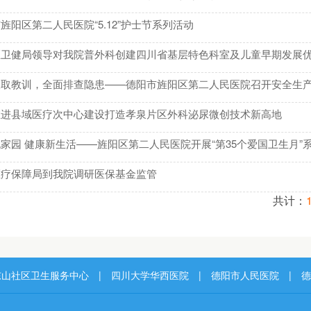
旌阳区第二人民医院“5.12”护士节系列活动
区卫健局领导对我院普外科创建四川省基层特色科室及儿童早期发展
吸取教训，全面排查隐患——德阳市旌阳区第二人民医院召开安全生
推进县域医疗次中心建设打造孝泉片区外科泌尿微创技术新高地
家园 健康新生活——旌阳区第二人民医院开展“第35个爱国卫生月”
医疗保障局到我院调研医保基金监管
共计：
东山社区卫生服务中心
|
四川大学华西医院
|
德阳市人民医院
|
德