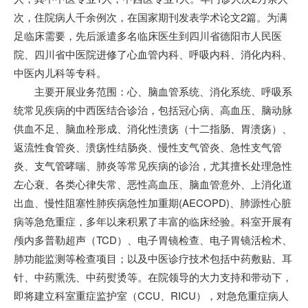
次，住院病人千余例次，在国家期刊发表学术论文2篇。为满
足临床需要，先后派遣多名临床医生到四川省德阳市人民医
院、四川省中医院进修了心血管内科、呼吸内科、消化内科、
中医内儿科等专科。
主要开展业务范围：心、脑血管系统、消化系统、呼吸系
统常见疾病的中西医结合诊治，包括冠心病、高血压、脑动脉
供血不足、脑血栓形成、消化性溃疡（十二指肠、胃溃疡）、
返流性食管炎、溃疡性结肠炎、慢性支气管炎、急性支气管
炎、支气管哮喘、肺炎等常见疾病的诊治，尤其擅长处理急性
左心衰、各类心律失常、恶性高血压、脑血管意外、上消化道
出血、慢性阻塞性肺疾病急性加重期(AECOPD)、肺源性心脏
病等急危重症，多年以来积累了丰富的临床经验。科室开展有
颅内多普勒超声（TCD）、电子胃镜检查、电子胃镜活检术、
肺功能监测等检查项目；以及中医诊疗技术包括中药敷贴、耳
针、中药熏洗、中药熨烫等。在院领导的大力支持和带动下，
即将建立科室重症监护室（CCU、RICU），对急危重症病人