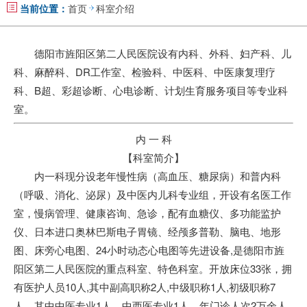
当前位置：
首页
科室介绍
德阳市旌阳区第二人民医院设有内科、外科、妇产科、儿
科、麻醉科、DR工作室、检验科、中医科、
中医康复理疗
科
、B超、彩超诊断、心电诊断、计划生育服务项目等专业科
室。
内 一 科
【科室简介】
内一科现分设老年慢性病（高血压、糖尿病）和普内科
（呼吸、消化、泌尿）及中医内儿科专业组，开设有名医工作
室，慢病管理、健康咨询、急诊，配有血糖仪、多功能监护
仪、日本进口奥林巴斯电子胃镜、经颅多普勒、脑电、地形
图、床旁心电图、24小时动态心电图等先进设备,是
德阳市旌
阳区第二人民医院
的重点科室、特色科室。开放床位33张，拥
有医护人员10人,其中副高职称2人,中级职称1人,初级职称7
人，其中中医专业1人，中西医专业1人。年门诊人次2万余人