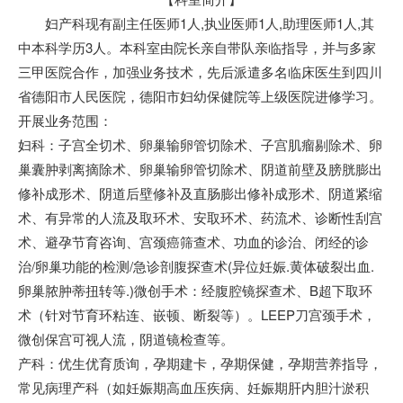
妇产科现有副主任医师1人,执业医师1人,助理医师1人,其
中本科学历3人。本科室由院长亲自带队亲临指导，并与多家
三甲医院合作，加强业务技术，先后派遣多名临床医生到四川
省德阳市人民医院，德阳市妇幼保健院等上级医院进修学习。
开展业务范围：
妇科：子宫全切术、卵巢输卵管切除术、子宫肌瘤剔除术、卵
巢囊肿剥离摘除术、卵巢输卵管切除术、阴道前壁及膀胱膨出
修补成形术、阴道后壁修补及直肠膨出修补成形术、阴道紧缩
术、有异常的人流及取环术、安取环术、药流术、诊断性刮宫
术、避孕节育咨询、宫颈癌筛查术、功血的诊治、闭经的诊
治/卵巢功能的检测/急诊剖腹探查术(异位妊娠.黄体破裂出血.
卵巢脓肿蒂扭转等.)微创手术：经腹腔镜探查术、B超下取环
术（针对节育环粘连、嵌顿、断裂等）。LEEP刀宫颈手术，
微创保宫可视人流，阴道镜检查等。
产科：优生优育质询，孕期建卡，孕期保健，孕期营养指导，
常见病理产科（如妊娠期高血压疾病、妊娠期肝内胆汁淤积