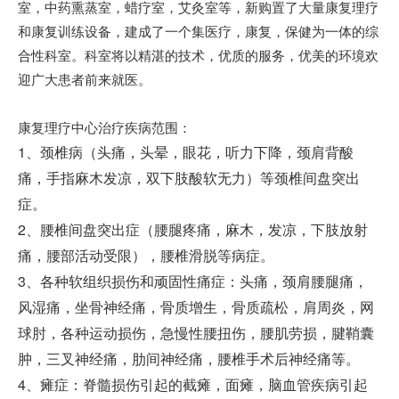
室，中药熏蒸室，蜡疗室，艾灸室等，新购置了大量康复理疗
和康复训练设备，建成了一个集医疗，康复，保健为一体的综
合性科室。科室将以精湛的技术，优质的服务，优美的环境欢
迎广大患者前来就医。
康复理疗中心治疗疾病范围：
1、颈椎病（头痛，头晕，眼花，听力下降，颈肩背酸
痛，手指麻木发凉，双下肢酸软无力）等颈椎间盘突出
症。
2、腰椎间盘突出症（腰腿疼痛，麻木，发凉，下肢放射
痛，腰部活动受限），腰椎滑脱等病症。
3、各种软组织损伤和顽固性痛症：头痛，颈肩腰腿痛，
风湿痛，坐骨神经痛，骨质增生，骨质疏松，肩周炎，网
球肘，各种运动损伤，急慢性腰扭伤，腰肌劳损，腱鞘囊
肿，三叉神经痛，肋间神经痛，腰椎手术后神经痛等。
4、瘫症：脊髓损伤引起的截瘫，面瘫，脑血管疾病引起