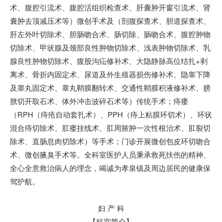
术、腹腔引流术、腹腔活组织检查术、肝囊肿开窗引流术、肾
囊肿去顶减压术等）微创手术及（剖腹探查术、胆道探查术、
肝左外叶切除术、胆肠吻合术、肠切除、肠吻合术、腹腔肿物
切除术、甲状腺及颈部良性肿物切除术、浅表肿物切除术、乳
腺良性肿物切除术、腹股沟疝修补术、大隐静脉高位结扎+剥
离术、骨折内固定术、尿道及外生殖器损伤修补术、隐睾下降
及睾丸固定术、睾丸鞘膜翻转术、交通性鞘膜积液修补术、膀
胱切开取石术、体外冲击波碎石术等）传统手术；痔瘘
（RPH（痔疮自动套扎术）、PPH（痔上粘膜环切术）、环状
混合痔切除术、肛瘘挂线术、肛周脓肿一次性根治术、肛裂切
除术、直肠息肉切除术）等手术；门诊开展微创包皮环切吻合
术、微创腋臭手术等。全科室医护人员秉承救死扶伤的精神、
全心全意救治病人的理念，竭诚为孝泉镇及周边居民的健康保
驾护航。
妇 产 科
【科室简介】