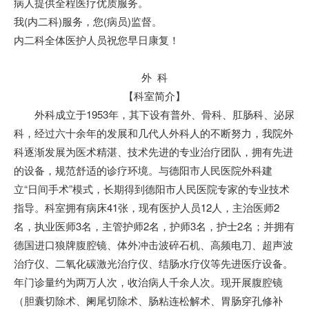
病人提供全程医疗优质服务。
我(内二科)服务，您(病员)监督。
内二科全体医护人员祝您早日康复！
外 科
【科室简介】
外科成立于1953年，其下设有普外、骨科、肛肠科、泌尿
科，经过六十余年的发展和几代人外科人的不断努力，我院外
科逐渐发展为医术精湛、技术先进的专业治疗团队，拥有先进
的设备，规范舒适的诊疗环境。与德阳市人民医院外科建
立“日间手术”模式，长期得到德阳市人民医院专家的专业技术
指导。科室拥有病床41张，现有医护人员12人，主治医师2
名，执业医师3名，主管护师2名，护师3名，护士2名；并拥有
德国进口狼牌腹腔镜、体外冲击波碎石机、高频电刀、超声波
治疗仪、二氧化碳激光治疗仪、结肠水疗仪等先进医疗设备。
年门诊量约为两万人次，收治病人千余人次。现开展腹腔镜
（胆囊切除术、阑尾切除术、肠粘连松解术、胃肠穿孔修补