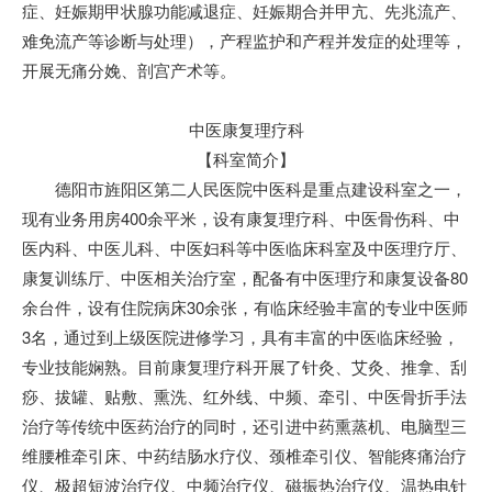
症、妊娠期甲状腺功能减退症、妊娠期合并甲亢、先兆流产、
难免流产等诊断与处理），产程监护和产程并发症的处理等，
开展无痛分娩、剖宫产术等。
中医康复理疗科
【科室简介】
德阳市旌阳区第二人民医院
中医科是重点建设科室之一，
现有业务用房400余平米，设有康复理疗科、中医骨伤科、中
医内科、中医儿科、中医妇科等中医临床科室及中医理疗厅、
康复训练厅、中医相关治疗室，配备有中医理疗和康复设备80
余台件，设有住院病床30余张，有临床经验丰富的专业中医师
3名，通过到上级医院进修学习，具有丰富的中医临床经验，
专业技能娴熟。目前康复理疗科开展了针灸、艾灸、推拿、刮
痧、拔罐、贴敷、熏洗、红外线、中频、牵引、中医骨折手法
治疗等传统中医药治疗的同时，还引进中药熏蒸机、电脑型三
维腰椎牵引床、中药结肠水疗仪、颈椎牵引仪、智能疼痛治疗
仪、极超短波治疗仪、中频治疗仪、磁振热治疗仪、温热电针