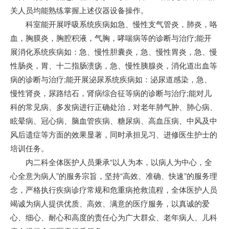
关人员均能熟练掌握上述仪器设备操作。
科室能开展呼吸系统疾病如急、慢性支气管炎，肺炎，咯
血，胸膜炎，胸腔积液，气胸，哮喘病等的诊断与治疗;能开
展消化系统疾病如：急、慢性胆囊炎，急、慢性胃炎，急、慢
性肠炎，胃、十二指肠溃疡，急、慢性胰腺炎，消化道出血等
病的诊断与治疗;能开展泌尿系统疾病如：泌尿道感染，急、
慢性肾炎，尿路结石，肾病综合征等病的诊断与治疗;能对儿
科的常见病、多发病进行正确处治，对老年肺气肿、肺心病、
眩晕病、冠心病、脑血管疾病、糖尿病、高血压病、中风及中
风后遗症等方面的效果显著，同时承担见习、进修医生护士的
培训任务。
内二科全体医护人员秉承“以人为本，以病人为中心，全
心全意为病人”的服务宗旨，坚持“高效、准确、快速”的服务理
念，严格执行疾病诊疗常规和危重病抢救流程，全体医护人员
竭诚为病人提供优质、高效、满意的医疗服务，以真诚的爱
心、细心、耐心和高度的责任心为广大群众、老年病人、儿科