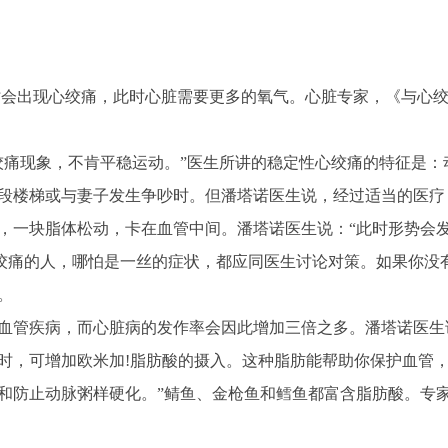
会出现心绞痛，此时心脏需要更多的氧气。心脏专家，《与心绞
痛现象，不肯平稳运动。”医生所讲的稳定性心绞痛的特征是：
段楼梯或与妻子发生争吵时。但潘塔诺医生说，经过适当的医疗
，一块脂体松动，卡在血管中间。潘塔诺医生说：“此时形势会
心绞痛的人，哪怕是一丝的症状，都应同医生讨论对策。如果你没
。
血管疾病，而心脏病的发作率会因此增加三倍之多。潘塔诺医生
时，可增加欧米加!脂肪酸的摄入。这种脂肪能帮助你保护血管
和防止动脉粥样硬化。”鲭鱼、金枪鱼和鳕鱼都富含脂肪酸。专