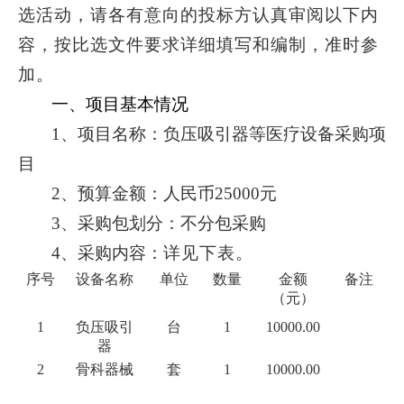
选活动，请各有意向的投标方认真审阅以下内
容，按比选文件要求详细填写和编制，准时参
加。
一、项目基本情况
1、
项目名称
：
负压吸引器等医疗设备采购
项
目
2
、
预算金额
：
人民币
25000元
3、采购包划分：不分包采购
4
、
采购内容：
详见下表。
序号
设备
名称
单位
数量
金额
备注
（元）
1
负压吸引
台
1
10000.00
器
2
骨科器械
套
1
10000.00