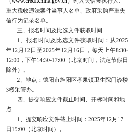
（
www.creditchina.gov.cn
）列入失信被执行人、
重大税收违法案件当事人名单、政府采购严重失
信行为记录名单。
三、
报名时间及
比选文件
获取时间
1
、报名时间
及比选文件获取时间
：
从
202
5
年
1
2
月
12
日
至
202
5
年
1
2
月
16
日
，
每天上午
8:
3
0-
12:00，下午14:30-17:00（北京时间，法定节假日
除外）。
2、地点：德阳市旌阳区孝泉镇卫生院门诊楼
3楼采管办。
四、提交响应文件截止时间、开标时间和地
点
1、提交响应文件截止时间：2025年
12
月
1
7
日
1
5:0
0（北京时间）。