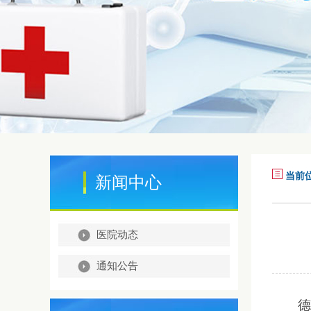
当前
新闻中心
医院动态
通知公告
德