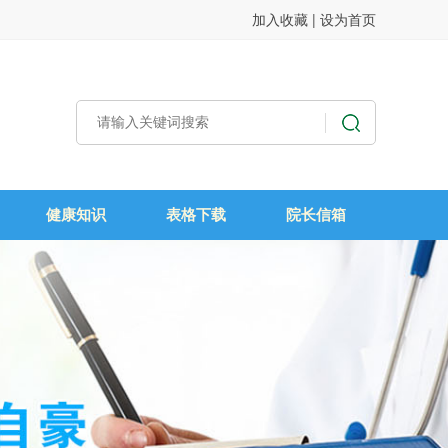
加入收藏
|
设为首页
健康知识
表格下载
院长信箱