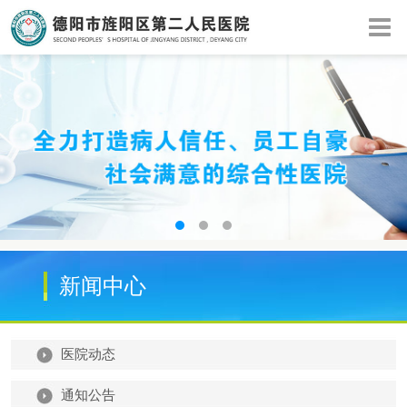
新闻中心
医院动态
通知公告