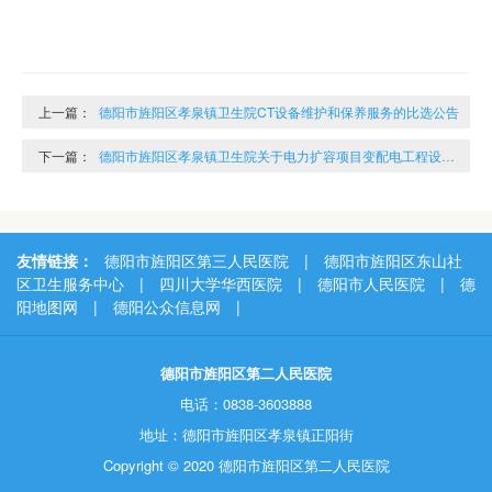
上一篇：
德阳市旌阳区孝泉镇卫生院CT设备维护和保养服务的比选公告
下一篇：
德阳市旌阳区孝泉镇卫生院关于电力扩容项目变配电工程设计的比选公告
友情链接：
德阳市旌阳区第三人民医院
|
德阳市旌阳区东山社
区卫生服务中心
|
四川大学华西医院
|
德阳市人民医院
|
德
阳地图网
|
德阳公众信息网
|
德阳市旌阳区第二人民医院
电话：0838-3603888
地址：德阳市旌阳区孝泉镇正阳街
Copyright © 2020 德阳市旌阳区第二人民医院